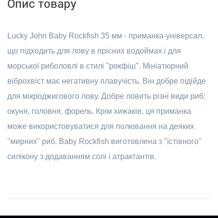
Опис товару
Lucky John Baby Rockfish 35 мм - приманка-універсал,
що підходить для лову в прісних водоймах і для
морської риболовлі в стилі "рокфіш". Мініатюрний
віброхвіст має негативну плавучість. Він добре підійде
для мікроджигового лову. Добре ловить різні види риб:
окуня, головня, форель. Крім хижаків, ця приманка
може використовуватися для полювання на деяких
"мирних" риб. Baby Rockfish виготовлена з "їстівного"
силікону з додаванням солі і атрактантів.