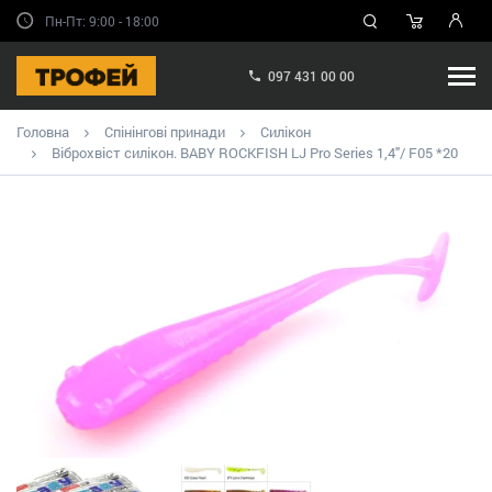
Пн-Пт: 9:00 - 18:00
097 431 00 00
Головна
Спінінгові принади
Силікон
Віброхвіст силікон. BABY ROCKFISH LJ Pro Series 1,4"/ F05 *20