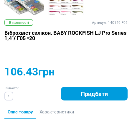
В наявності
Артикул:
140149-F05
Віброхвіст силікон. BABY ROCKFISH LJ Pro Series
1,4"/ F05 *20
106.43грн
Кількість:
Придбати
Опис товару
Характеристики