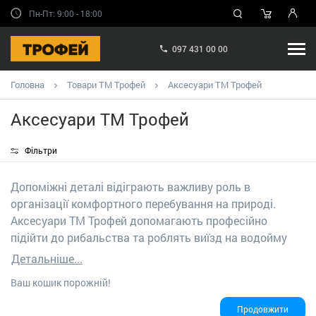
Пн-Пт: 9:00 - 18:00
097 431 00 00
Головна
Товари ТМ Трофей
Аксесуари ТМ Трофей
Аксесуари ТМ Трофей
Фільтри
Допоміжні деталі відіграють важливу роль в
організації комфортного перебування на природі.
Аксесуари ТМ Трофей допомагають професійно
підійти до рибальства та роблять виїзд на водойму
злагодженим та зручним. Саме тому до нашого
Детальніше...
каталогу входять різноманітні фірмові позиції, які
Ваш кошик порожній!
знадобляться кожному любителю активного
відпочинку.
Продовжити