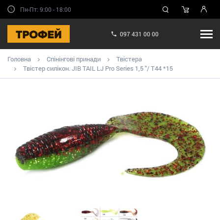
Пн-Пт: 9:00 - 18:00
097 431 00 00
Головна
Спінінгові принади
Твістера
Твістер силікон. JIB TAIL LJ Pro Series 1,5 "/ T44 *15