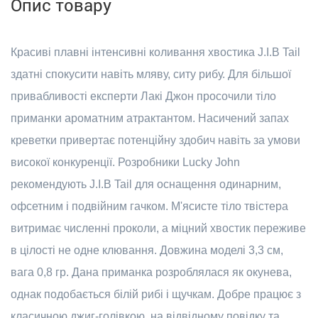
Опис товару
Красиві плавні інтенсивні коливання хвостика J.I.B Tail
здатні спокусити навіть мляву, ситу рибу. Для більшої
привабливості експерти Лакі Джон просочили тіло
приманки ароматним атрактантом. Насичений запах
креветки привертає потенційну здобич навіть за умови
високої конкуренції. Розробники Lucky John
рекомендують J.I.B Tail для оснащення одинарним,
офсетним і подвійним гачком. М'ясисте тіло твістера
витримає численні проколи, а міцний хвостик переживе
в цілості не одне клювання. Довжина моделі 3,3 см,
вага 0,8 гр. Дана приманка розроблялася як окунева,
однак подобається білій рибі і щучкам. Добре працює з
класичною джиг-голівкою, на відвідному повідку та