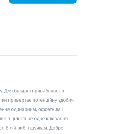
бу. Для більшої привабливості
тки привертає потенційну здобич
ащення одинарним, офсетним і
ве в цілості не одне клювання.
я білій рибі і щучкам. Добре