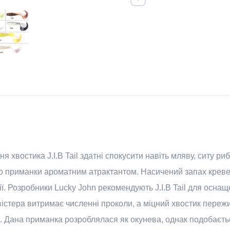
я хвостика J.I.B Tail здатні спокусити навіть мляву, ситу ри
ло приманки ароматним атрактантом. Насичений запах креве
ії. Розробники Lucky John рекомендують J.I.B Tail для осн
вістера витримає численні проколи, а міцний хвостик пережи
р. Дана приманка розроблялася як окунева, однак подобаєтьс