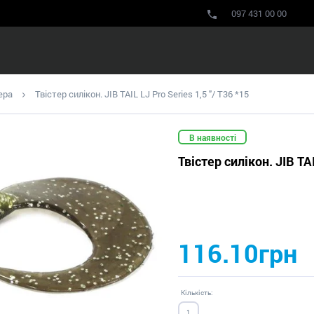
097 431 00 00
ера
Твістер силікон. JIB TAIL LJ Pro Series 1,5 "/ T36 *15
В наявності
Твістер силікон. JIB TAI
116.10грн
Кількість: