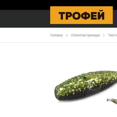
Головна
Спінінгові принади
Твіст