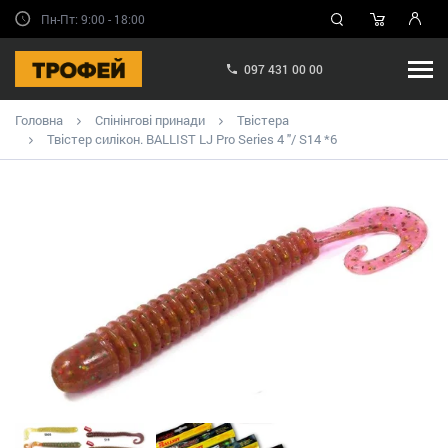
Пн-Пт: 9:00 - 18:00
097 431 00 00
Головна
Спінінгові принади
Твістера
Твістер силікон. BALLIST LJ Pro Series 4 "/ S14 *6