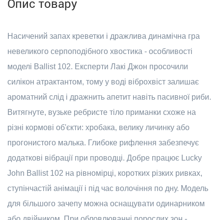
Опис товару
Насичений запах креветки і дражлива динамічна гра
невеликого серпоподібного хвостика - особливості
моделі Ballist 102. Експерти Лакі Джон просочили
силікон атрактантом, тому у воді віброхвіст залишає
ароматний слід і дражнить апетит навіть пасивної риби.
Витягнуте, вузьке ребристе тіло приманки схоже на
різні кормові об'єкти: хробака, велику личинку або
прогонистого малька. Глибоке рифлення забезпечує
додаткові вібрації при проводці. Добре працює Lucky
John Ballist 102 на рівномірці, коротких різких ривках,
ступінчастій анімації і під час волочіння по дну. Модель
для більшого зачепу можна оснащувати одинарником
або двійником. При обловлюванні порослих зон -