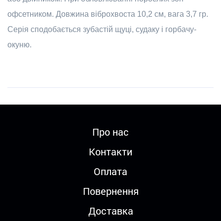
офсетником. Довжина віброхвоста 10,2 см, вага 3,7 гр.
Серія сподобається зубастій щуці, судаку і горбачу-
окуню.
Про нас
Контакти
Оплата
Повернення
Доставка