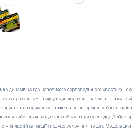
ва динамічна гра невеликого серпоподібного хвостика - особ
кон атрактантом, тому у воді віброхвіст залишає ароматний
ребристе тіло приманки схоже на різні кормові об'єкти: хроб
ення забезпечує додаткові вібрації при проводці. Добре пр
, ступінчастій анімації і під час волочіння по дну. Модель д