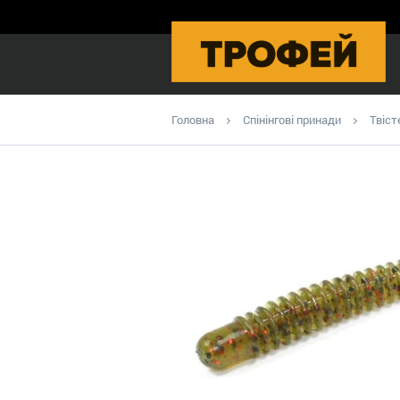
Головна
Спінінгові принади
Твіст