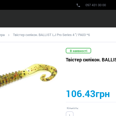
097 431 00 00
ера
Твістер силікон. BALLIST LJ Pro Series 4 "/ PA03 *6
В наявності
Твістер силікон. BALLIS
106.43грн
Кількість: