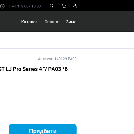
Пн-Пт: 9:00 - 18:00
Каталог
Спінінг
Зима
Артикул:
140129-PA03
T LJ Pro Series 4 "/ PA03 *6
Придбати