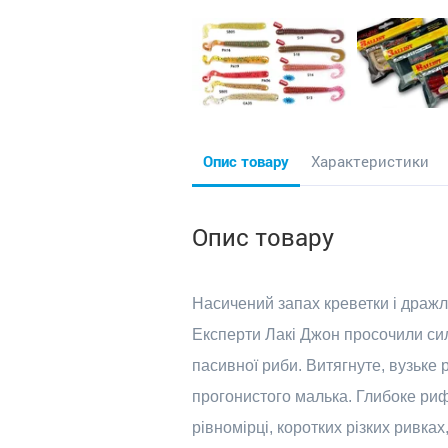
Опис товару
Характеристики
Опис товару
Насичений запах креветки і дражли
Експерти Лакі Джон просочили силі
пасивної риби. Витягнуте, вузьке 
прогонистого малька. Глибоке рифл
рівномірці, коротких різких ривках