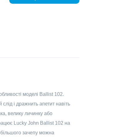
ливості моделі Ballist 102.
 слід і дражнить апетит навіть
ака, велику личинку або
ацює Lucky John Ballist 102 на
ля більшого зачепу можна