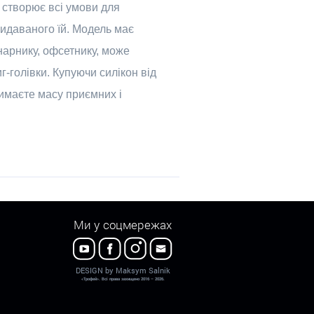
a створює всі умови для
видаваного їй. Модель має
инарнику, офсетнику, може
-голівки. Купуючи силікон від
римаєте масу приємних і
Ми у соцмережах
DESIGN by Maksym Salnik
«Трофей». Всі права захищено 2016 – 2026.