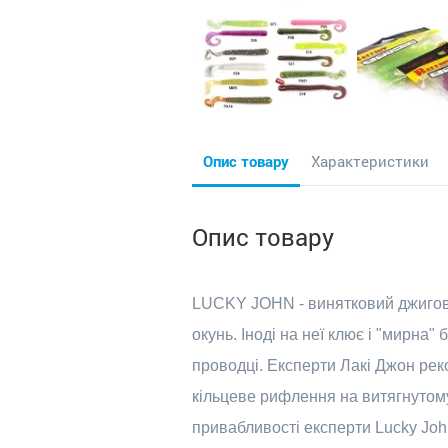
Опис товару
Характеристики
Опис товару
LUCKY JOHN - винятковий джиговий 
окунь. Іноді на неї клює і "мирна
проводці. Експерти Лакі Джон реко
кільцеве рифлення на витягнутому
привабливості експерти Lucky Joh