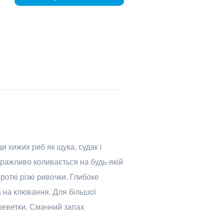
и хижих риб як щука, судак і
 дражливо коливається на будь-якій
откі різкі ривочки. Глибоке
а на клювання. Для більшої
реветки. Смачний запах