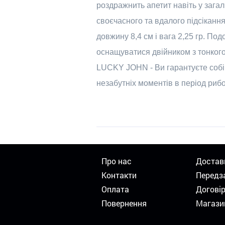
роздражнить апетит навіть у загал
своєчасного та вдалого підсікання
довжину 8,4 см і вага 2,25 гр. По
оснащуватися двійником з тонкого 
LUCKY JOHN - Ви гарантуєте собі 
незабутніх моментів в період рибо
Про нас
Достав
Контакти
Передз
Оплата
Догові
Повернення
Магази