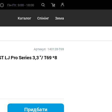
Пн-Пт: 9:00 - 18:00
Каталог
Спінінг
Зима
Артикул:
140128-T69
T LJ Pro Series 3,3 "/ T69 *8
Придбати