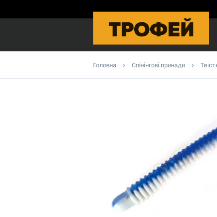
Головна
Спінінгові принади
Твіст