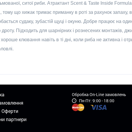
ьмованої, ситої риби. Атрактант Scent & Taste Inside Formul
, тому що хижак тримає приманку в роті за рахунок запаху, 
добається судаку, зубастій щуці і окуню. Добре працює на од
дроту. Підходить для шарнірних і рознесених монтажів, джиг
хороше клювання навіть в ті дні, коли риба не активна і от
ловлі.
ка
Обробка On-Line замовлень
Пн-Пт: 9:00 - 18:00
амовлення
р Оферти
ни партнери