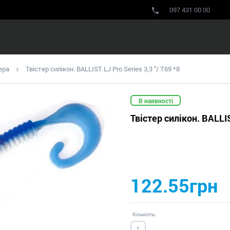
097 431 00 00
ера
Твістер силікон. BALLIST LJ Pro Series 3,3 "/ T69 *8
В наявності
Твістер силікон. BALLIS
122.55грн
Кількість: