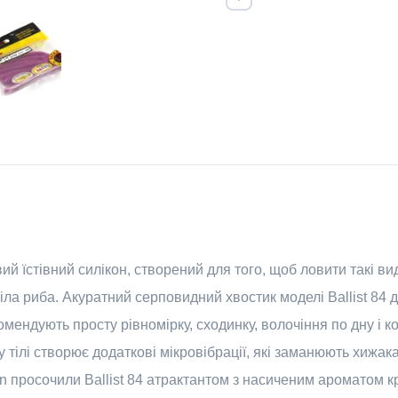
їстівний силікон, створений для того, щоб ловити такі вид
" біла риба. Акуратний серповидний хвостик моделі Ballist 84
мендують просту рівномірку, сходинку, волочіння по дну і кор
 тілі створює додаткові мікровібрації, які заманюють хижак
n просочили Ballist 84 атрактантом з насиченим ароматом к