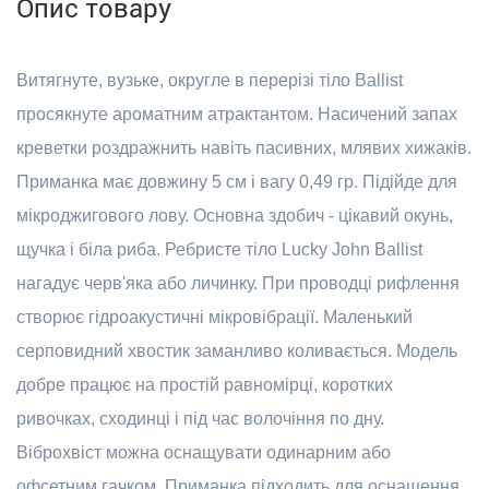
Опис товару
Витягнуте, вузьке, округле в перерізі тіло Ballist
просякнуте ароматним атрактантом. Насичений запах
креветки роздражнить навіть пасивних, млявих хижаків.
Приманка має довжину 5 см і вагу 0,49 гр. Підійде для
мікроджигового лову. Основна здобич - цікавий окунь,
щучка і біла риба. Ребристе тіло Lucky John Ballist
нагадує черв'яка або личинку. При проводці рифлення
створює гідроакустичні мікровібрації. Маленький
серповидний хвостик заманливо коливається. Модель
добре працює на простій равномірці, коротких
ривочках, сходинці і під час волочіння по дну.
Віброхвіст можна оснащувати одинарним або
офсетним гачком. Приманка підходить для оснащення