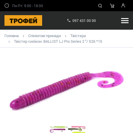
Пн-Пт: 9:00 - 18:00
097 431 00 00
Головна
Спінінгові принади
Твістера
Твістер силікон. BALLIST LJ Pro Series 2 "/ S26 *15