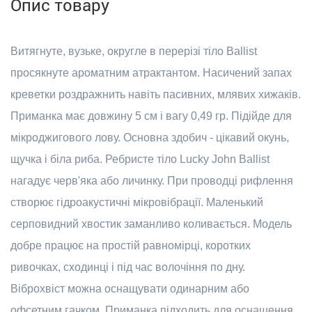
Опис товару
Витягнуте, вузьке, округле в перерізі тіло Ballist
просякнуте ароматним атрактантом. Насичений запах
креветки роздражнить навіть пасивних, млявих хижаків.
Приманка має довжину 5 см і вагу 0,49 гр. Підійде для
мікроджигового лову. Основна здобич - цікавий окунь,
щучка і біла риба. Ребристе тіло Lucky John Ballist
нагадує черв'яка або личинку. При проводці рифлення
створює гідроакустичні мікровібрації. Маленький
серповидний хвостик заманливо коливається. Модель
добре працює на простій равномірці, коротких
ривочках, сходинці і під час волочіння по дну.
Віброхвіст можна оснащувати одинарним або
офсетним гачком. Приманка підходить для оснащення