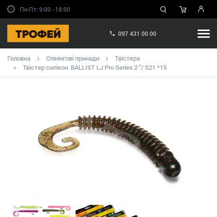
Пн-Пт: 9:00 - 18:00
097 431 00 00
Головна
Спінінгові принади
Твістера
Твістер силікон. BALLIST LJ Pro Series 2 "/ S21 *15