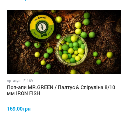
Артикул:
IF_169
Поп-апи MR.GREEN / Палтус & Спіруліна 8/10
мм IRON FISH
169.00грн