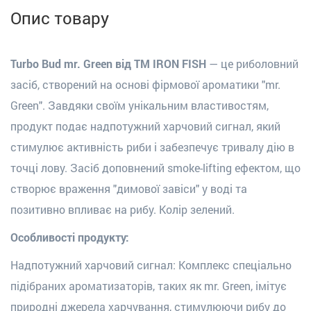
Опис товару
Turbo Bud mr. Green
від
ТМ IRON FISH
— це риболовний
засіб, створений на основі фірмової ароматики "
mr.
Green
". Завдяки своїм унікальним властивостям,
продукт подає надпотужний харчовий сигнал, який
стимулює активність риби і забезпечує тривалу дію в
точці лову. Засіб доповнений
smoke-lifting ефектом
, що
створює враження "димової завіси" у воді та
позитивно впливає на рибу. Колір зелений.
Особливості продукту:
Надпотужний харчовий сигнал:
Комплекс спеціально
підібраних ароматизаторів, таких як mr. Green, імітує
природні джерела харчування, стимулюючи рибу до