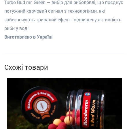
Turbo Bud
mr. Green
— вибір для риболовлі, що поєднує
потужний харчовий сигнал з технологіями, які
забезпечують тривалий ефект і підвищену активність
риби у воді.
Виготовлено в Україні
Схожі товари