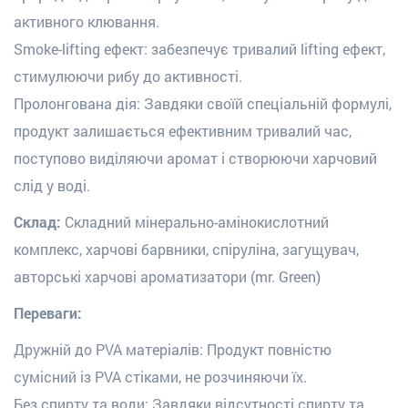
активного клювання.
Smoke-lifting ефект:
забезпечує тривалий lifting ефект,
стимулюючи рибу до активності.
Пролонгована дія:
Завдяки своїй спеціальній формулі,
продукт залишається ефективним тривалий час,
поступово виділяючи аромат і створюючи харчовий
слід у воді.
Склад:
Складний мінерально-амінокислотний
комплекс, х
арчові барвники, спіруліна
, з
агущувач,
а
вторські харчові ароматизатори (
mr. Green
)
Переваги:
Дружній до PVA матеріалів:
Продукт повністю
сумісний із PVA стіками, не розчиняючи їх.
Без спирту та води:
Завдяки відсутності спирту та