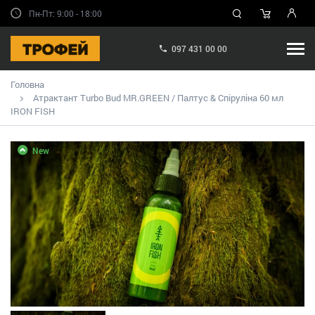
Пн-Пт: 9:00 - 18:00
097 431 00 00
Головна
Атрактант Turbo Bud MR.GREEN / Палтус & Спіруліна 60 мл
IRON FISH
New