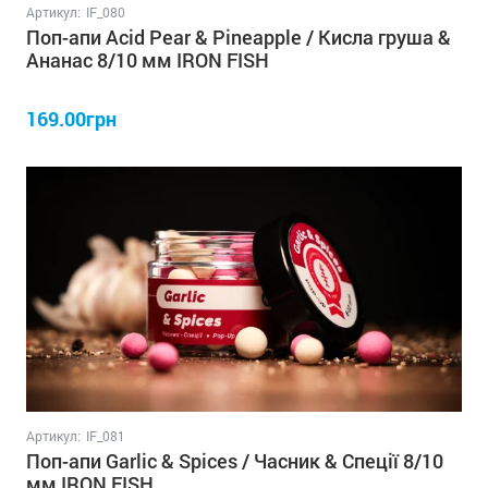
Артикул:
IF_080
Поп-апи Acid Pear & Pineapple / Кисла груша &
Ананас 8/10 мм IRON FISH
169.00грн
Артикул:
IF_081
Поп-апи Garlic & Spices / Часник & Спеції 8/10
мм IRON FISH