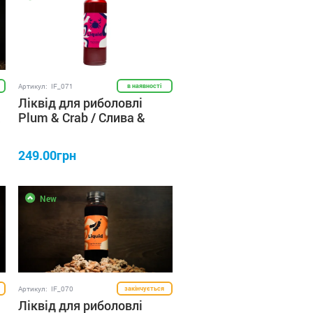
Артикул:
IF_071
в наявності
Ліквід для риболовлі
&
Plum & Crab / Слива &
Краб 250 мл IRON FISH
249.00грн
New
Артикул:
IF_070
закінчується
Ліквід для риболовлі