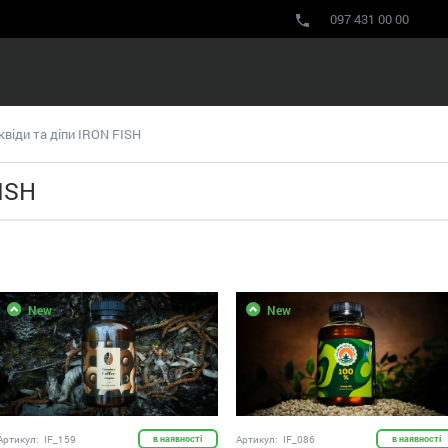
097 431 00 00
квіди та діпи IRON FISH
FISH
New
New
Артикул:
IF_159
в наявності
Артикул:
IF_086
в наявності