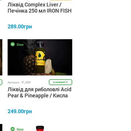
Ліквід Complex Liver /
Печінка 250 мл IRON FISH
289.00грн
New
Артикул:
IF_069
в наявності
Ліквід для риболовлі Acid
Pear & Pineapple / Кисла
груша & Ананас 250 мл
IRON FISH
249.00грн
New