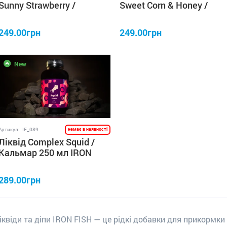
Sunny Strawberry /
Sweet Corn & Honey /
Сонячна полуниця 250 мл
Кукурудза & Мед 250 мл
IRON FISH
IRON FISH
249.00грн
249.00грн
New
Артикул:
IF_089
немає в наявності
Ліквід Complex Squid /
Кальмар 250 мл IRON
FISH
289.00грн
іквіди та діпи IRON FISH — це рідкі добавки для прикормки 