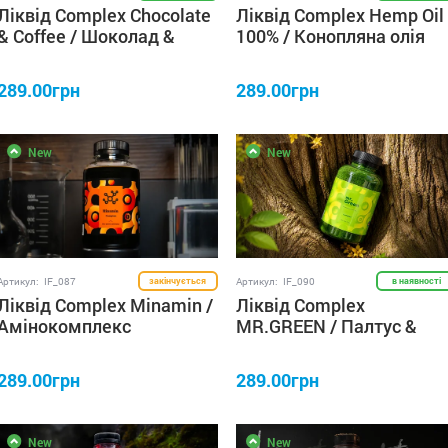
Ліквід Complex Chocolate
Ліквід Complex Hemp Oil
& Coffee / Шоколад &
100% / Конопляна олія
Кава 250 мл IRON FISH
100% 250 мл IRON FISH
289.00грн
289.00грн
New
New
Артикул:
IF_087
закінчується
Артикул:
IF_090
в наявності
Ліквід Complex Minamin /
Ліквід Complex
Амінокомплекс
MR.GREEN / Палтус &
концентрований 100%
Спіруліна 250 мл IRON
250 мл IRON FISH
FISH
289.00грн
289.00грн
New
New