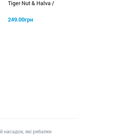
Tiger Nut & Halva /
Тигровий горіх & Халва
250 мл IRON FISH
249.00грн
й насадок, які рибалки