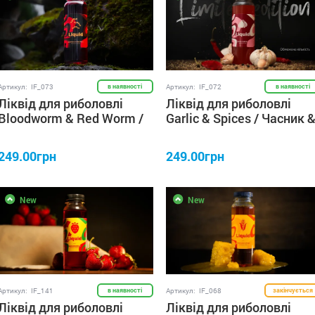
Артикул:
IF_073
в наявності
Артикул:
IF_072
в наявності
Ліквід для риболовлі
Ліквід для риболовлі
Bloodworm & Red Worm /
Garlic & Spices / Часник 
Мотиль & Черв'як 250 мл
Спеції 250 мл IRON FISH
IRON FISH
249.00грн
249.00грн
New
New
Артикул:
IF_141
в наявності
Артикул:
IF_068
закінчується
Ліквід для риболовлі
Ліквід для риболовлі