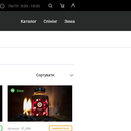
Пн-Пт: 9:00 - 18:00
Каталог
Спінінг
Зима
Сортувати:
New
Артикул:
IF_088
закінчується