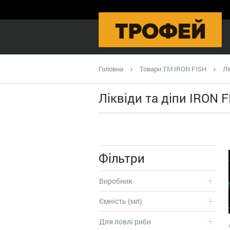
Головна
Товари ТМ IRON FISH
Лі
Ліквіди та діпи IRON 
Фільтри
Виробник
Ємність (мл)
Для ловлі риби