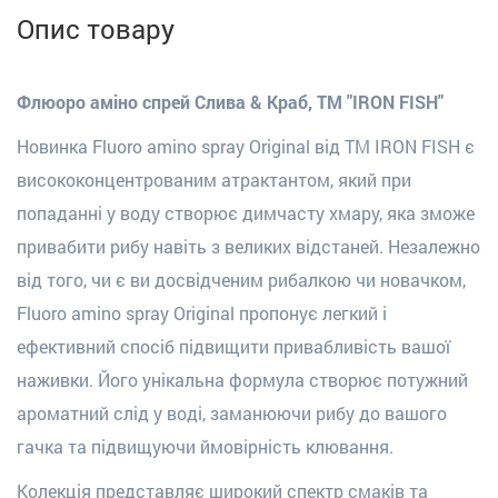
Опис товару
Флюоро аміно спрей Слива & Краб
, ТМ "IRON FISH"
Новинка Fluoro amino spray Original від TM IRON FISH є
висококонцентрованим атрактантом, який при
попаданні у воду створює димчасту хмару, яка зможе
привабити рибу навіть з великих відстаней.
Незалежно
від того, чи є ви досвідченим рибалкою чи новачком,
Fluoro amino spray Original пропонує легкий і
ефективний спосіб підвищити привабливість вашої
наживки. Його унікальна формула створює потужний
ароматний слід у воді, заманюючи рибу до вашого
гачка та підвищуючи ймовірність клювання.
Колекція представляє широкий спектр смаків та