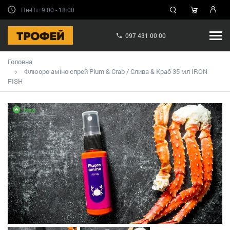
Пн-Пт: 9:00 - 18:00
097 431 00 00
Головна
Флюоро аміно спрей Plum & Crab / Слива & Краб 35 мл IRON
FISH
New