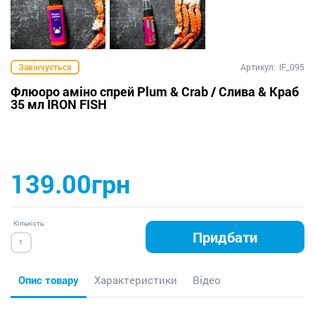
Закінчується
Артикул:
IF_095
Флюоро аміно спрей Plum & Crab / Слива & Краб
35 мл IRON FISH
139.00грн
Кількість:
Придбати
Опис товару
Характеристики
Відео