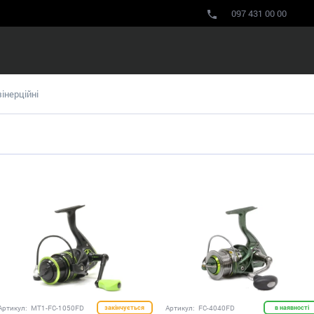
097 431 00 00
інерційні
Артикул:
MT1-FC-1050FD
закінчується
Артикул:
FC-4040FD
в наявності