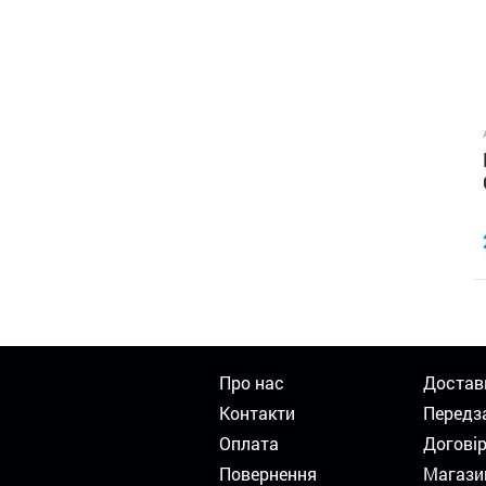
Про нас
Достав
Контакти
Передз
Оплата
Догові
Повернення
Магази