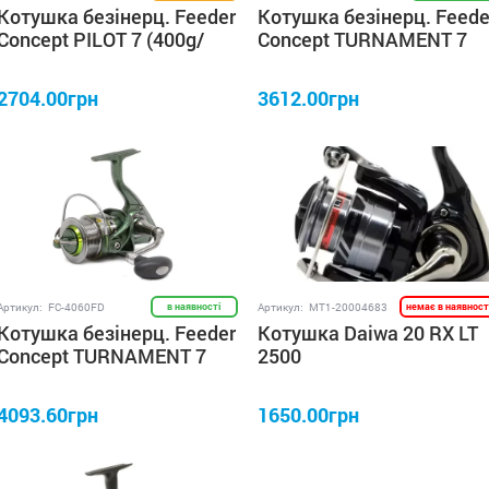
Котушка безінерц. Feeder
Котушка безінерц. Feede
Concept PILOT 7 (400g/
Concept TURNAMENT 7
5,1:1/ 6+1) 5000FD
(304g/ 5,0:1/ 6+1) 4000FD
2704.00грн
3612.00грн
Артикул:
FC-4060FD
в наявності
Артикул:
MT1-20004683
немає в наявност
Котушка безінерц. Feeder
Котушка Daiwa 20 RX LT
Concept TURNAMENT 7
2500
(380g/ 5,0:1/ 6+1) 6000FD
4093.60грн
1650.00грн