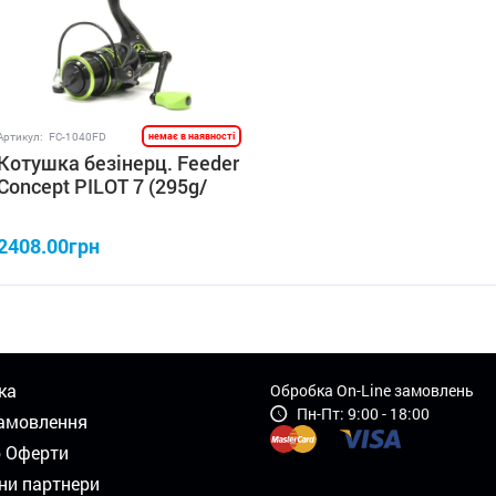
Артикул:
FC-1040FD
немає в наявності
Котушка безінерц. Feeder
Concept PILOT 7 (295g/
5,1:1/ 6+1) 4000FD
2408.00грн
ка
Обробка On-Line замовлень
Пн-Пт: 9:00 - 18:00
амовлення
р Оферти
ни партнери