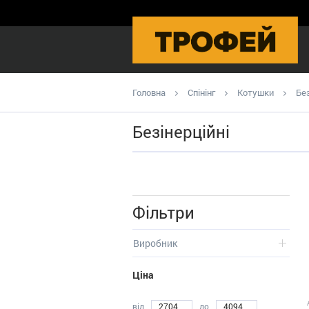
Головна
Спінінг
Котушки
Без
Безінерційні
Фільтри
Виробник
Ціна
від
до