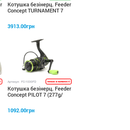
r
Котушка безінерц. Feeder
Concept TURNAMENT 7
(378g/ 5,0:1/ 6+1) 5000FD
3913.00грн
і
Артикул:
FC-1030FD
немає в наявності
Котушка безінерц. Feeder
Concept PILOT 7 (277g/
5,1:1/ 6+1) 3000FD
1092.00грн