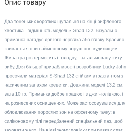
Опис товару
Два тоненьких коротких щупальця на кінці рифленого
хвостика - відмінність моделі S-Shad 132. Візуально
приманка нагадує довгого черв'яка або п'явку. Красиво
звивається при найменшому ворушіння вудилищем.
Жива гра розтермосить і голодну, і загальмовану, ситу
рибу. Для більшої привабливості розробники Lucky John
просочили матеріал S-Shad 132 стійким атрактантом з
насиченим запахом креветки. Довжина моделі 13,2 см,
вага 10 гр. Приманка добре працює і з джиг-голівкою, і
на рознесених оснащеннях. Може застосовуватися для
обловлювання порослих зон на офсетному гачку: в
силіконовому тілі передбачений спеціальний паз, щоб
заховати жало. На відвідному повідку при ривках слаг