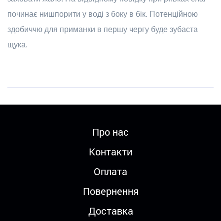
починає нишпорити у воді з боку в бік. Потенційною
здобиччю для приманки в першу чергу буде зубаста
щука.
Про нас
Контакти
Оплата
Повернення
Доставка