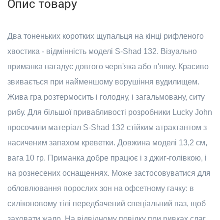
Опис товару
Два тоненьких коротких щупальця на кінці рифленого
хвостика - відмінність моделі S-Shad 132. Візуально
приманка нагадує довгого черв'яка або п'явку. Красиво
звивається при найменшому ворушіння вудилищем.
Жива гра розтермосить і голодну, і загальмовану, ситу
рибу. Для більшої привабливості розробники Lucky John
просочили матеріал S-Shad 132 стійким атрактантом з
насиченим запахом креветки. Довжина моделі 13,2 см,
вага 10 гр. Приманка добре працює і з джиг-голівкою, і
на рознесених оснащеннях. Може застосовуватися для
обловлювання порослих зон на офсетному гачку: в
силіконовому тілі передбачений спеціальний паз, щоб
заховати жало. На відвідному повідку при ривках слаг