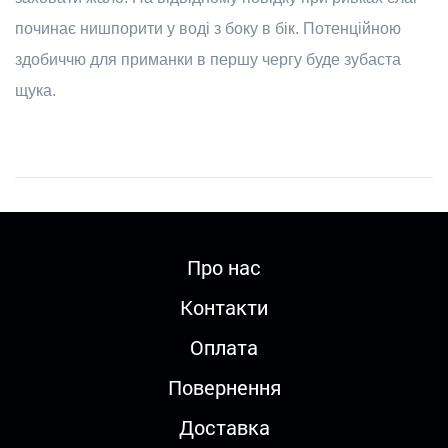
починає нишпорити у воді з боку в бік. Потенційною
здобиччю для приманки в першу чергу буде зубаста
щука.
Про нас
Контакти
Оплата
Повернення
Доставка