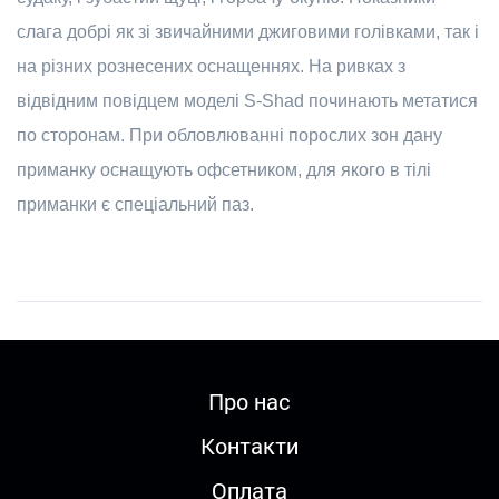
слага добрі як зі звичайними джиговими голівками, так і
на різних рознесених оснащеннях. На ривках з
відвідним повідцем моделі S-Shad починають метатися
по сторонам. При обловлюванні порослих зон дану
приманку оснащують офсетником, для якого в тілі
приманки є спеціальний паз.
Про нас
Контакти
Оплата