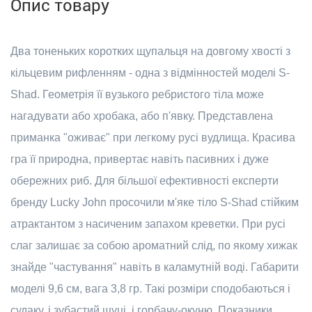
Опис товару
Два тоненьких коротких щупальця на довгому хвості з
кільцевим рифленням - одна з відмінностей моделі S-
Shad. Геометрія її вузького ребристого тіла може
нагадувати або хробака, або п'явку. Представлена
приманка "оживає" при легкому русі вудлища. Красива
гра її природна, привертає навіть пасивних і дуже
обережних риб. Для більшої ефективності експерти
бренду Lucky John просочили м'яке тіло S-Shad стійким
атрактантом з насиченим запахом креветки. При русі
слаг залишає за собою ароматний слід, по якому хижак
знайде "частування" навіть в каламутній воді. Габарити
моделі 9,6 см, вага 3,8 гр. Такі розміри сподобаються і
судаку, і зубастий щуці, і горбачу-окуню. Показники