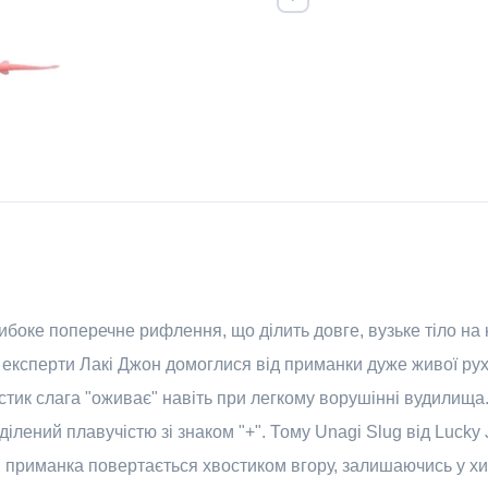
ибоке поперечне рифлення, що ділить довге, вузьке тіло на к
м експерти Лакі Джон домоглися від приманки дуже живої рух
стик слага "оживає" навіть при легкому ворушінні вудилища.
аділений плавучістю зі знаком "+". Тому Unagi Slug від Luck
 приманка повертається хвостиком вгору, залишаючись у хи