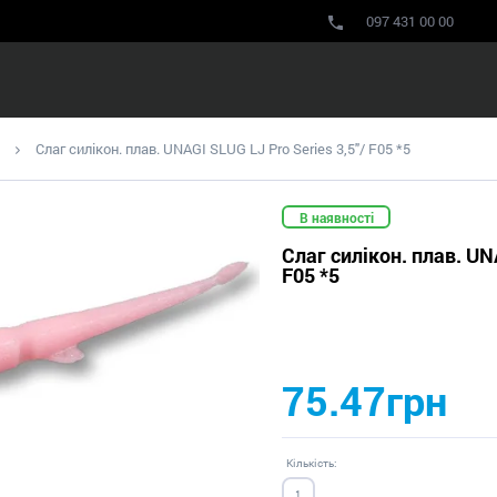
097 431 00 00
Слаг силікон. плав. UNAGI SLUG LJ Pro Series 3,5"/ F05 *5
В наявності
Слаг силікон. плав. UN
F05 *5
75.47грн
Кількість: