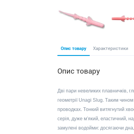
Опис товару
Характеристики
Опис товару
Дві пари невеликих плавничків, гл
геометрії Unagi Slug. Таким чино
проводках. Тонкий витягнутий хво
серія, дуже м'який, еластичний, н
замулені водойми: досягаючи дна,