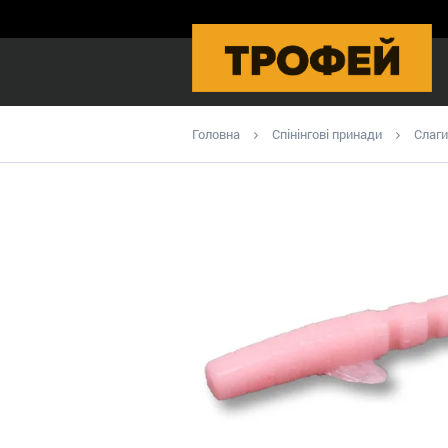
Головна
Спінінгові принади
Слаги