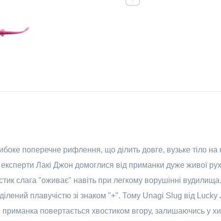
ибоке поперечне рифлення, що ділить довге, вузьке тіло на к
м експерти Лакі Джон домоглися від приманки дуже живої рух
стик слага "оживає" навіть при легкому ворушінні вудилища.
аділений плавучістю зі знаком "+". Тому Unagi Slug від Luck
 приманка повертається хвостиком вгору, залишаючись у хи