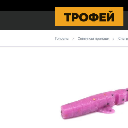
Головна
Спінінгові принади
Слаги