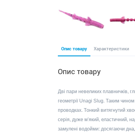
Опис товару
Характеристики
Опис товару
Дві пари невеликих плавничків, гл
геометрії Unagi Slug. Таким чино
проводках. Тонкий витягнутий хво
серія, дуже м'який, еластичний, н
замулені водойми: досягаючи дна,