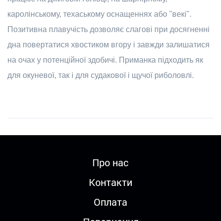
каролінському, техаському оснащеннях або "векі".
Позитивна плавучість дозволяє слагові при досягненні
дна повертатися хвостиком вгору і завжди залишатися
на очах у потенційної здобичі. Приманка підходить як
для окуневої, так і для судакової і щучої риболовлі.
Про нас
Контакти
Оплата