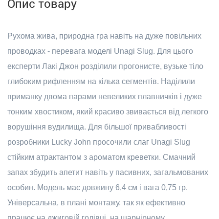
Опис товару
Рухома жива, природна гра навіть на дуже повільних
проводках - перевага моделі Unagi Slug. Для цього
експерти Лакі Джон розділили прогонисте, вузьке тіло
глибоким рифленням на кілька сегментів. Наділили
приманку двома парами невеликих плавничків і дуже
тонким хвостиком, який красиво звивається від легкого
ворушіння вудилища. Для більшої привабливості
розробники Lucky John просочили слаг Unagi Slug
стійким атрактантом з ароматом креветки. Смачний
запах збудить апетит навіть у пасивних, загальмованих
особин. Модель має довжину 6,4 см і вага 0,75 гр.
Універсальна, в плані монтажу, так як ефективно
працює на джиговій голівці, на шарнірному,