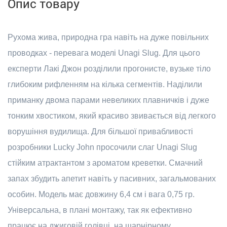
Опис товару
Рухома жива, природна гра навіть на дуже повільних
проводках - перевага моделі Unagi Slug. Для цього
експерти Лакі Джон розділили прогонисте, вузьке тіло
глибоким рифленням на кілька сегментів. Наділили
приманку двома парами невеликих плавничків і дуже
тонким хвостиком, який красиво звивається від легкого
ворушіння вудилища. Для більшої привабливості
розробники Lucky John просочили слаг Unagi Slug
стійким атрактантом з ароматом креветки. Смачний
запах збудить апетит навіть у пасивних, загальмованих
особин. Модель має довжину 6,4 см і вага 0,75 гр.
Універсальна, в плані монтажу, так як ефективно
працює на джиговій голівці, на шарнірному,