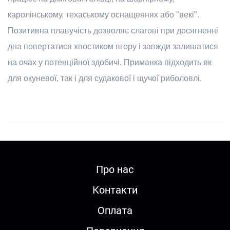
каролінському, техаському оснащеннях або "векі".
Позитивна плавучість дозволяє слагові при досягненні
дна повертатися хвостиком вгору і завжди залишатися
на очах у потенційної здобичі. Приманка підходить як
для окуневої, так і для судакової і щучої риболовлі.
Про нас
Контакти
Оплата