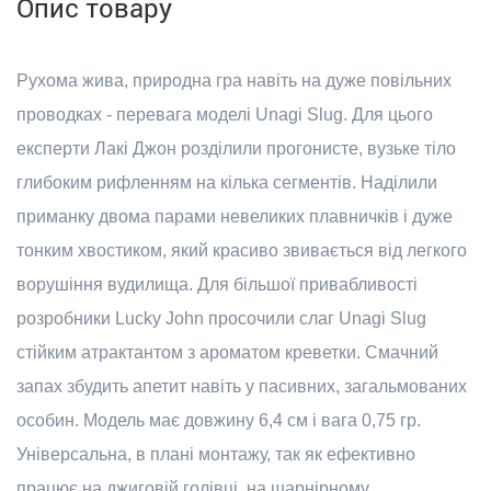
Опис товару
Рухома жива, природна гра навіть на дуже повільних
проводках - перевага моделі Unagi Slug. Для цього
експерти Лакі Джон розділили прогонисте, вузьке тіло
глибоким рифленням на кілька сегментів. Наділили
приманку двома парами невеликих плавничків і дуже
тонким хвостиком, який красиво звивається від легкого
ворушіння вудилища. Для більшої привабливості
розробники Lucky John просочили слаг Unagi Slug
стійким атрактантом з ароматом креветки. Смачний
запах збудить апетит навіть у пасивних, загальмованих
особин. Модель має довжину 6,4 см і вага 0,75 гр.
Універсальна, в плані монтажу, так як ефективно
працює на джиговій голівці, на шарнірному,