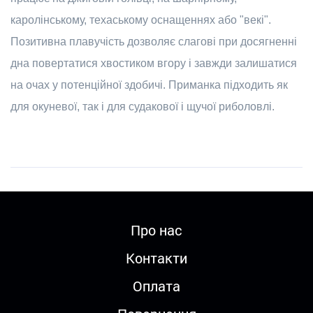
каролінському, техаському оснащеннях або "векі".
Позитивна плавучість дозволяє слагові при досягненні
дна повертатися хвостиком вгору і завжди залишатися
на очах у потенційної здобичі. Приманка підходить як
для окуневої, так і для судакової і щучої риболовлі.
Про нас
Контакти
Оплата