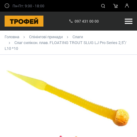
Пн-Пт: 9:00 - 18:00
097 431 00 00
Головна
Спінінгові принади
Слаги
Слаг силікон. плав. FLOATING TROUT SLUG LJ Pro Series 2,5"/
L10 *10