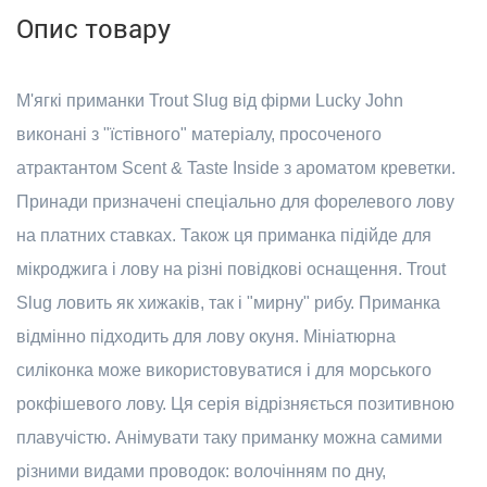
Опис товару
М'ягкі приманки Trout Slug від фірми Lucky John
виконані з "їстівного" матеріалу, просоченого
атрактантом Scent & Taste Inside з ароматом креветки.
Принади призначені спеціально для форелевого лову
на платних ставках. Також ця приманка підійде для
мікроджига і лову на різні повідкові оснащення. Trout
Slug ловить як хижаків, так і "мирну" рибу. Приманка
відмінно підходить для лову окуня. Мініатюрна
силіконка може використовуватися і для морського
рокфішевого лову. Ця серія відрізняється позитивною
плавучістю. Анімувати таку приманку можна самими
різними видами проводок: волочінням по дну,