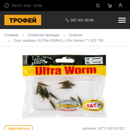
Пн-Пт: 9:00 - 18:00
097 431 00 00
Головна
Спінінгові принади
Силікон
Слаг силікон. ULTRA WORM LJ Pro Series 1"/ S21 *20
Закінчується
Артикул:
MT1-140197-S21