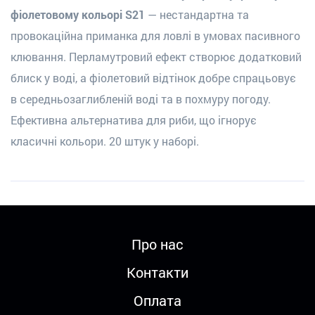
фіолетовому кольорі S21
— нестандартна та
провокаційна приманка для ловлі в умовах пасивного
клювання. Перламутровий ефект створює додатковий
блиск у воді, а фіолетовий відтінок добре спрацьовує
в середньозаглибленій воді та в похмуру погоду.
Ефективна альтернатива для риби, що ігнорує
класичні кольори. 20 штук у наборі.
Про нас
Контакти
Оплата