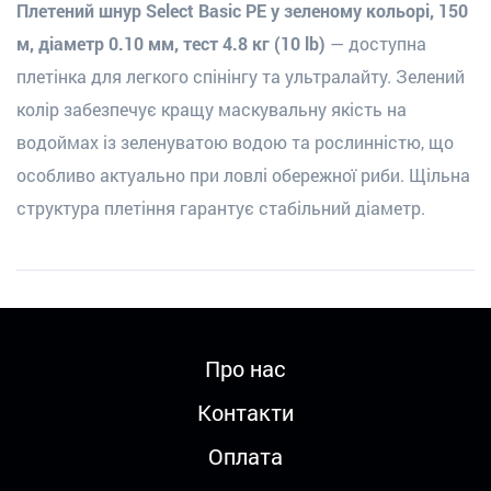
Плетений шнур Select Basic PE у зеленому кольорі, 150
м, діаметр 0.10 мм, тест 4.8 кг (10 lb)
— доступна
плетінка для легкого спінінгу та ультралайту. Зелений
колір забезпечує кращу маскувальну якість на
водоймах із зеленуватою водою та рослинністю, що
особливо актуально при ловлі обережної риби. Щільна
структура плетіння гарантує стабільний діаметр.
Про нас
Контакти
Оплата