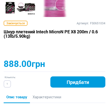
Закінчується
Артикул:
FS0651034
Шнур плетений Intech MicroN PE X8 200m / 0.6
(13lb/5.90kg)
888.00грн
Кількість:
Придбати
Опис товару
Характеристики