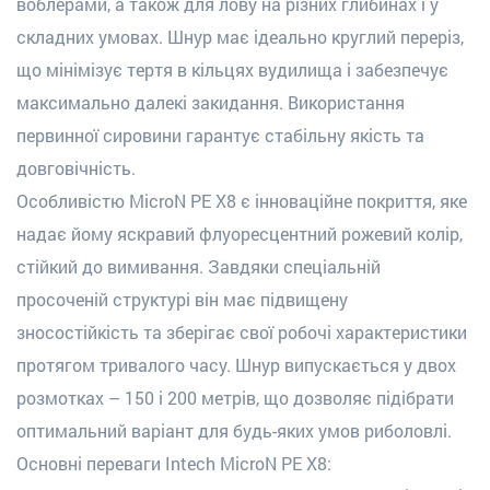
воблерами, а також для лову на різних глибинах і у
складних умовах.
Шнур має ідеально круглий переріз,
що мінімізує тертя в кільцях вудилища і забезпечує
максимально далекі закидання. Використання
первинної сировини гарантує стабільну якість та
довговічність.
Особливістю MicroN PE X8 є інноваційне покриття, яке
надає йому яскравий флуоресцентний рожевий колір,
стійкий до вимивання. Завдяки спеціальній
просоченій структурі він має підвищену
зносостійкість та зберігає свої робочі характеристики
протягом тривалого часу.
Шнур випускається у двох
розмотках – 150 і 200 метрів, що дозволяє підібрати
оптимальний варіант для будь-яких умов риболовлі.
Основні переваги Intech MicroN PE X8: