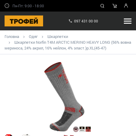
Пн-Пт: 9:00 - 18:00
097 431 00 00
Головна
Одяг
Шкарпетки
Шкарпетки Norfin T4M ARCTIC MERINO HEAVY LONG (56% вовна
мериноса, 24% акрил, 16% нейлон, 4% эласт.)р.XL(45-47)