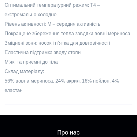
Оптимальний температурний режим: T4 –
екстремально холодно
Рівень активності: M – середня активність
Покращене збереження тепла завдяки вовні мериноса
Зміцнені зони: носок і п’ятка для довговічності
Еластична підтримка зводу стопи
М'які та приємні до тіла
Склад матеріалу:
56% вовна мериноса, 24% акрил, 16% нейлон, 4%
еластан
Про нас