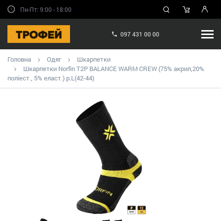
Пн-Пт: 9:00 - 18:00
097 431 00 00
Головна
Одяг
Шкарпетки
Шкарпетки Norfin T2P BALANCE WARM CREW (75% акрил,20%
поліест., 5% еласт.) р.L(42-44)