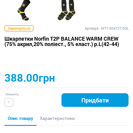
Закінчується
Артикул:
MT1-304727-03L
Шкарпетки Norfin T2P BALANCE WARM CREW
(75% акрил,20% поліест., 5% еласт.) р.L(42-44)
388.00грн
Кількість:
Придбати
Опис товару
Характеристики