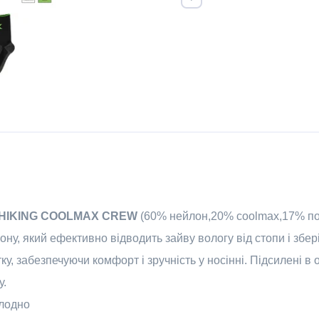
T HIKING COOLMAX CREW
(60% нейлон,20% coolmax,17% полі
ону, який ефективно відводить зайву вологу від стопи і збер
, забезпечуючи комфорт і зручність у носінні. Підсилені в о
у.
олодно