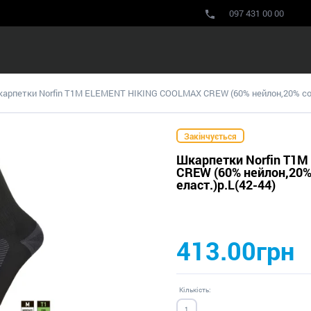
097 431 00 00
арпетки Norfin T1M ELEMENT HIKING COOLMAX CREW (60% нейлон,20% coolm
Закінчується
Шкарпетки Norfin T1
CREW (60% нейлон,20% 
еласт.)р.L(42-44)
413.00грн
Кількість: