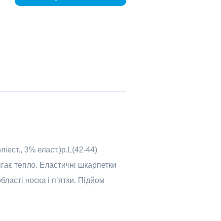
ест., 3% еласт.)р.L(42-44)
ігає тепло. Еластичні шкарпетки
бласті носка і п’ятки. Підйом