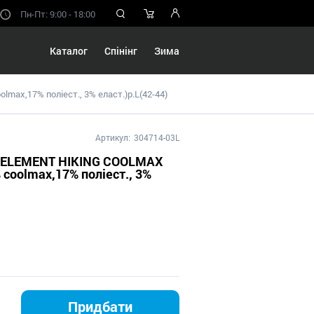
Пн-Пт: 9:00 - 18:00
Каталог
Спінінг
Зима
ax,17% поліест., 3% еласт.)р.L(42-44)
Артикул:
304714-03L
M ELEMENT HIKING COOLMAX
coolmax,17% поліест., 3%
Придбати