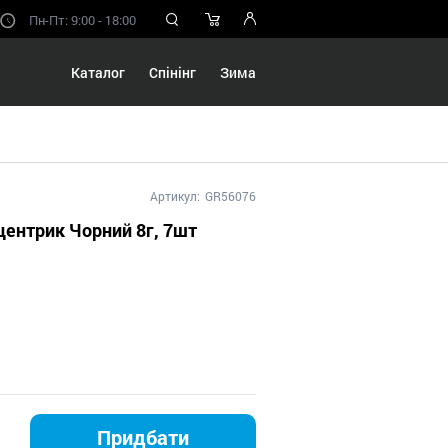
Пн-Пт: 9:00 - 18:00
Каталог
Спінінг
Зима
Артикул:
GR56076
центрик Чорний 8г, 7шт
Придбати