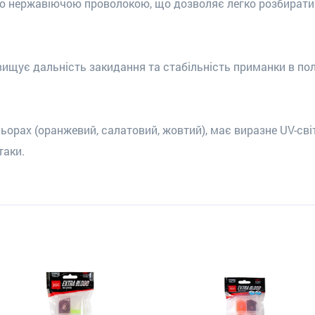
 нержавіючою проволокою, що дозволяє легко розбирати і
ищує дальність закидання та стабільність приманки в по
ьорах (оранжевий, салатовий, жовтий), має виразне UV-сві
таки.