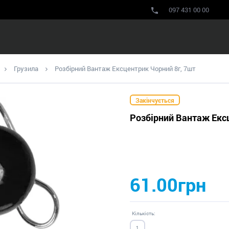
097 431 00 00
Грузила
Розбірний Вантаж Ексцентрик Чорний 8г, 7шт
Закінчується
Розбірний Вантаж Екс
61.00грн
Кількість: