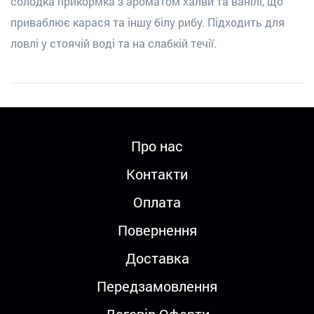
солодка прикормка з ароматом халви та ванілі, що
приваблює карася та іншу білу рибу. Підходить для
ловлі у стоячій воді та на слабкій течії.
Про нас
Контакти
Оплата
Повернення
Доставка
Передзамовлення
Договір Оферти