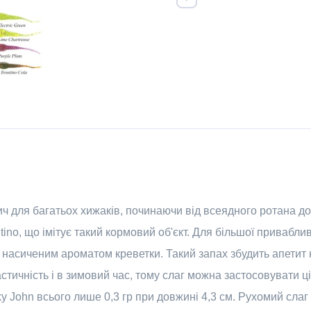
бич для багатьох хижаків, починаючи від всеядного ротана д
ino, що імітує такий кормовий об'єкт. Для більшої привабли
 насиченим ароматом креветки. Такий запах збудить апетит н
стичність і в зимовий час, тому слаг можна застосовувати ціли
y John всього лише 0,3 гр при довжині 4,3 см. Рухомий сла