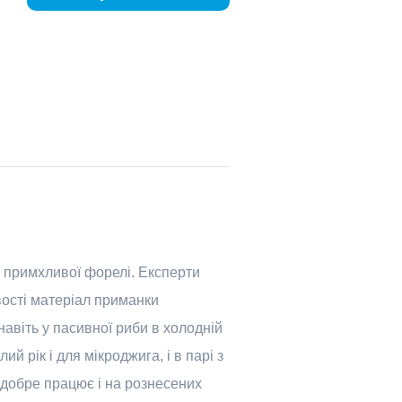
о примхливої форелі. Експерти
вості матеріал приманки
авіть у пасивної риби в холодній
й рік і для мікроджига, і в парі з
г добре працює і на рознесених