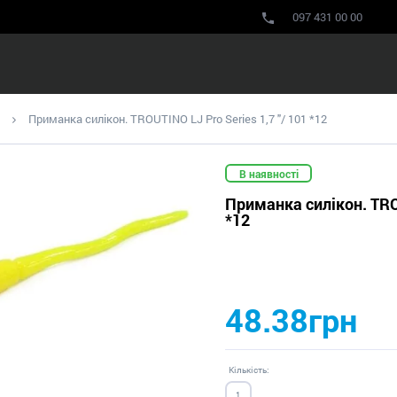
097 431 00 00
Приманка силікон. TROUTINO LJ Pro Series 1,7 "/ 101 *12
В наявності
Приманка силікон. TROU
*12
48.38грн
Кількість: