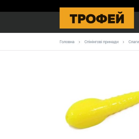
Головна
Спінінгові принади
Слаги