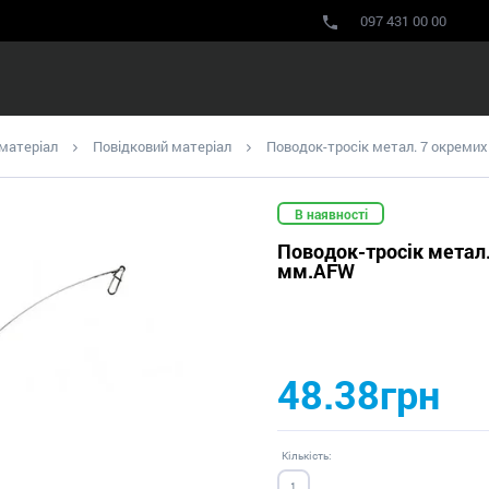
097 431 00 00
 матеріал
Повідковий матеріал
Поводок-тросік метал. 7 окремих 
В наявності
Поводок-тросік метал. 
мм.AFW
48.38грн
Кількість: