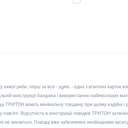
ижої риби, перш за все - щуки, - одна з візитних карток комп
альній конструкції бандажа і використанню найякісніших мат
дці ТРИТОН мають мінімальну товщину, при цьому надійні і д
пам'яті. Відсутність в конструкції повідків ТРИТОН затискн
і не знизиться. Повідці вже забезпечені необхідними аксесу