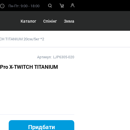
Пн-Пт: 9:00 - 18:00
Каталог
Спінінг
Зима
TCH TITANIUM 20см/5кг *2
Артикул:
LJP6305-020
 Pro X-TWITCH TITANIUM
Придбати