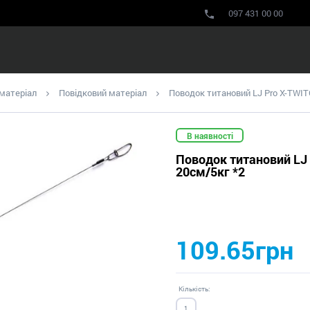
097 431 00 00
 матеріал
Повідковий матеріал
Поводок титановий LJ Pro X-TWI
В наявності
Поводок титановий LJ
20см/5кг *2
109.65грн
Кількість: