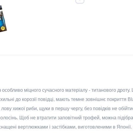
з особливо міцного сучасного матеріалу - титанового дроту. 
хильні до корозії повідці, мають темне зовнішнє покриття B
я лову хижої риби, щуки в першу чергу, без повідків не обійт
волосінь. Щоб не втратити заповітний трофей, можна підібра
оснащені вертлюжками і застібками, виготовленими в Японії.