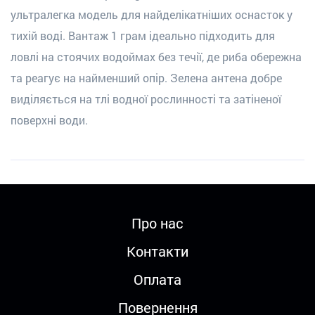
ультралегка модель для найделікатніших оснасток у
тихій воді. Вантаж 1 грам ідеально підходить для
ловлі на стоячих водоймах без течії, де риба обережна
та реагує на найменший опір. Зелена антена добре
виділяється на тлі водної рослинності та затіненої
поверхні води.
Про нас
Контакти
Оплата
Повернення