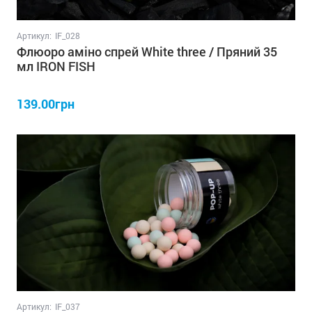
Артикул:
IF_028
Флюоро аміно спрей White three / Пряний 35
мл IRON FISH
139.00грн
Артикул:
IF_037