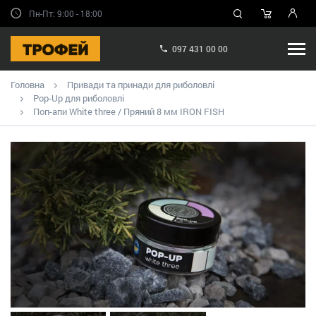
Пн-Пт: 9:00 - 18:00
097 431 00 00
Головна
Привади та принади для риболовлі
Pop-Up для риболовлі
Поп-апи White three / Пряний 8 мм IRON FISH