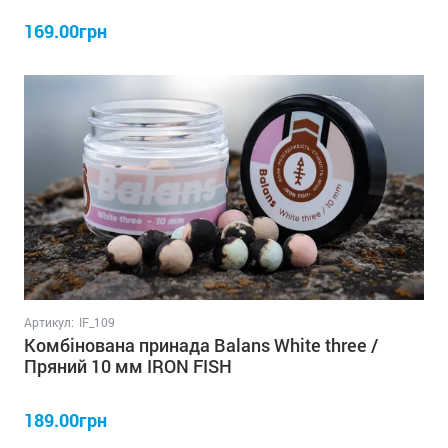
169.00грн
Артикул:
IF_109
Комбінована принада Balans White three /
Пряний 10 мм IRON FISH
189.00грн