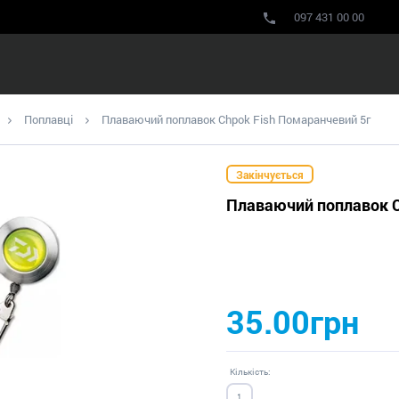
097 431 00 00
Поплавці
Плаваючий поплавок Chpok Fish Помаранчевий 5г
Закінчується
Плаваючий поплавок C
35.00грн
Кількість: