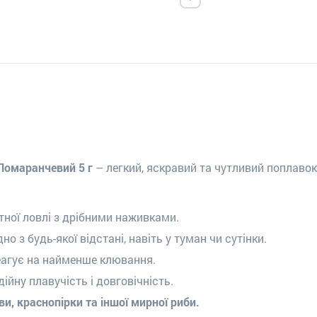
Помаранчевий 5 г
– легкий, яскравий та чутливий поплавок
ної ловлі з дрібними наживками.
о з будь-якої відстані, навіть у туман чи сутінки.
агує на найменше клювання.
ійну плавучість і довговічність.
ви, краснопірки та іншої мирної риби.