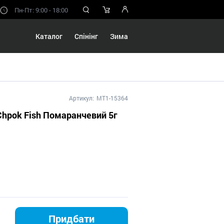
Пн-Пт: 9:00 - 18:00
Каталог
Спінінг
Зима
Артикул:
MT1-15364
hpok Fish Помаранчевий 5г
Придбати