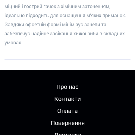
міцний і гострий гачок з хімічним заточенням,
ідеально підходить для оснащення м’яких приманок.
Завдяки офсетній формі мінімізує зачепи та
забезпечує надійне засікання хижої риби в складних
умовах.
Про нас
Контакти
Оплата
Повернення
Доставка