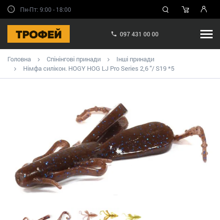
Пн-Пт: 9:00 - 18:00
097 431 00 00
Головна
Спінінгові принади
Інші принади
Німфа силікон. HOGY HOG LJ Pro Series 2,6 "/ S19 *5