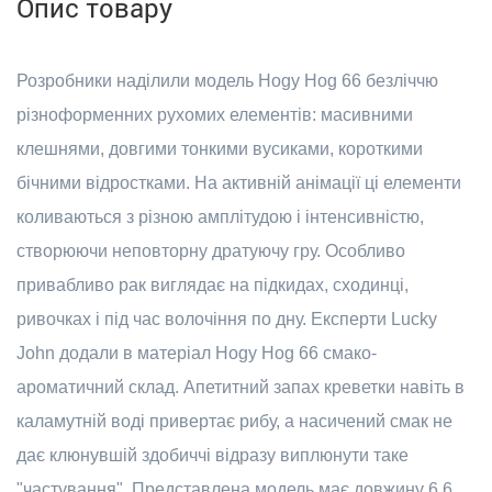
Опис товару
Розробники наділили модель Hogy Hog 66 безліччю
різноформенних рухомих елементів: масивними
клешнями, довгими тонкими вусиками, короткими
бічними відростками. На активній анімації ці елементи
коливаються з різною амплітудою і інтенсивністю,
створюючи неповторну дратуючу гру. Особливо
привабливо рак виглядає на підкидах, сходинці,
ривочках і під час волочіння по дну. Експерти Lucky
John додали в матеріал Hogy Hog 66 смако-
ароматичний склад. Апетитний запах креветки навіть в
каламутній воді привертає рибу, а насичений смак не
дає клюнувшій здобиччі відразу виплюнути таке
"частування". Представлена модель має довжину 6,6