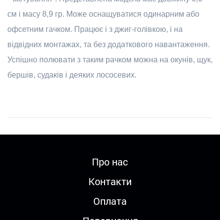
см і масу 8,9 гр. Може оснащуватися одинарним або
офсетним гачком. Працює і з джиг-голівкою, і на
відвідних монтажах, та без додаткового навантаження.
Успішно полювати з таким рачком можна на окунів, щук,
бершів, судаків і деяких лососевих.
Про нас
Контакти
Оплата