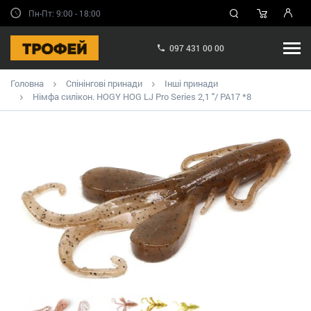
Пн-Пт: 9:00 - 18:00
097 431 00 00
Головна
Спінінгові принади
Інші принади
Німфа силікон. HOGY HOG LJ Pro Series 2,1 "/ PA17 *8