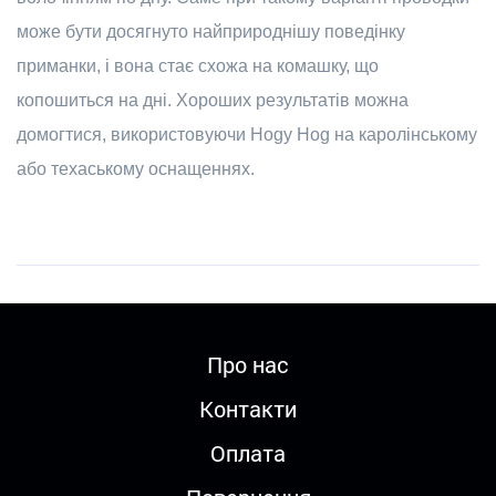
може бути досягнуто найприроднішу поведінку
приманки, і вона стає схожа на комашку, що
копошиться на дні. Хороших результатів можна
домогтися, використовуючи Hogy Hog на каролінському
або техаському оснащеннях.
Про нас
Контакти
Оплата