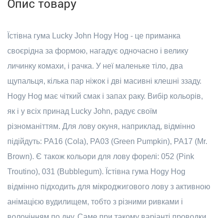
Опис товару
Їстівна гума Lucky John Hogy Hog - це приманка
своєрідна за формою, нагадує одночасно і велику
личинку комахи, і рачка. У неї маленьке тіло, два
щупальця, кілька пар ніжок і дві масивні клешні ззаду.
Hogy Hog має чіткий смак і запах раку. Вибір кольорів,
як і у всіх принад Lucky John, радує своїм
різноманіттям. Для лову окуня, наприклад, відмінно
підійдуть: PA16 (Cola), PA03 (Green Pumpkin), PA17 (Mr.
Brown). Є також кольори для лову форелі: 052 (Pink
Troutino), 031 (Bubblegum). Їстівна гума Hogy Hog
відмінно підходить для мікроджигового лову з активною
анімацією вудилищем, тобто з різними ривками і
волочінням по дну. Саме при такому варіанті проводки