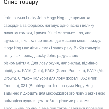
Опис товару
Їстівна гума Lucky John Hogy Hog - це приманка
своєрідна за формою, нагадує одночасно і велику
личинку комахи, і рачка. У неї маленьке тіло, два
щупальця, кілька пар ніжок і дві масивні клешні ззаду.
Hogy Hog має чіткий смак і запах раку. Вибір кольорів,
як і у всіх принад Lucky John, радує своїм
різноманіттям. Для лову окуня, наприклад, відмінно
підійдуть: PA16 (Cola), PA03 (Green Pumpkin), PA17 (Mr.
Brown). Є також кольори для лову форелі: 052 (Pink
Troutino), 031 (Bubblegum). Їстівна гума Hogy Hog
відмінно підходить для мікроджигового лову з активною
анімацією вудилищем, тобто з різними ривками і
волочінням по дну. Саме при такому варіанті проводки