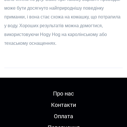
може бути досягнуто найприроднішу поведінку
приманки, і вона стає схожа на комашку, що потрапила
у воду. Хороших результатів можна домогтися,
використовуючи Hogy Hog на каролінському або
техаському оснащеннях.
Про нас
Контакти
Оплата