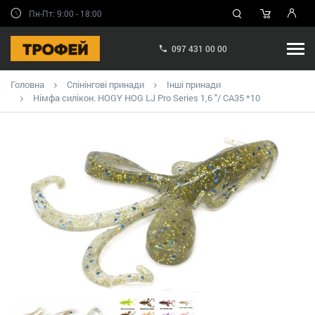
Пн-Пт: 9:00 - 18:00
097 431 00 00
Головна
Спінінгові принади
Інші принади
Німфа силікон. HOGY HOG LJ Pro Series 1,6 "/ CA35 *10