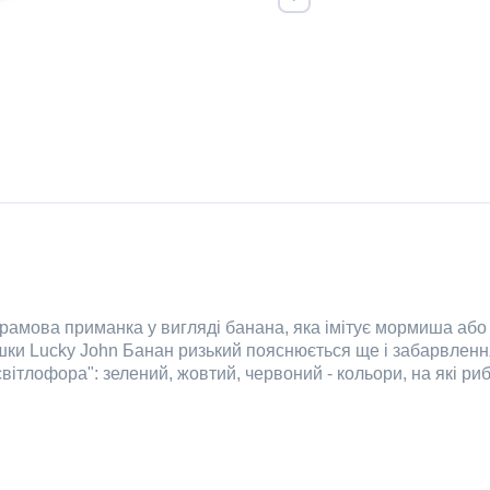
рамова приманка у вигляді банана, яка імітує мормиша або
ки Lucky John Банан ризький пояснюється ще і забарвлення
тлофора": зелений, жовтий, червоний - кольори, на які риби