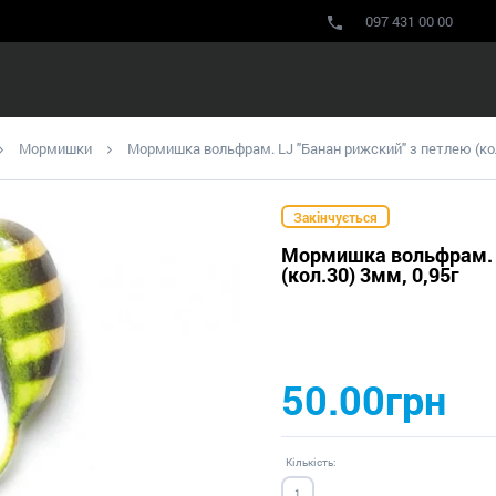
097 431 00 00
Мормишки
Мормишка вольфрам. LJ "Банан рижский" з петлею (кол
Закінчується
Мормишка вольфрам. L
(кол.30) 3мм, 0,95г
50.00грн
Кількість: