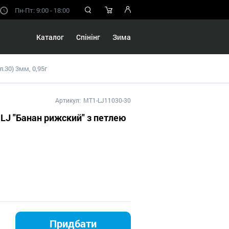
Пн-Пт: 9:00 - 18:00
Каталог
Спінінг
Зима
.30) 3мм, 0,95г
Артикул:
MT1-LJ11030-30
J "Банан рижский" з петлею
Придбати