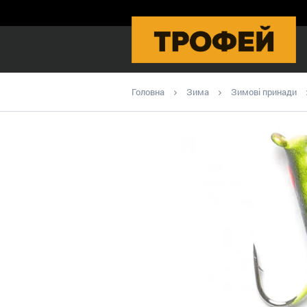
Головна
Зима
Зимові принади