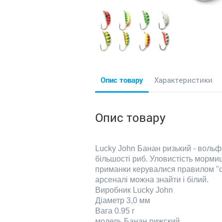
Опис товару
Характеристики
Опис товару
Lucky John Банан ризький - вольф
більшості риб. Улов
и
ст
і
сть мормиш
приманки керувалися правилом "сві
арсеналі можна знайти і білий.
Виробник
Lucky
John
Діаметр
3
,
0
мм
Вага
0
.
95
г
модель Банан
рижский