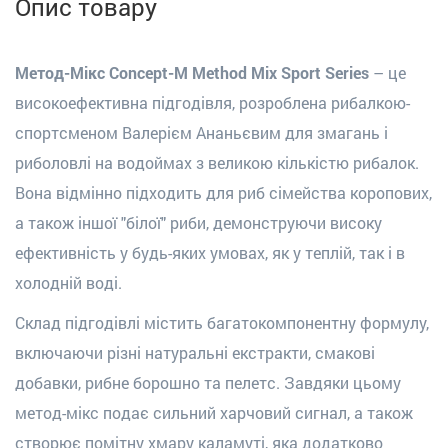
Опис товару
Метод-Мікс Concept-M Method Mix Sport Series
– це
високоефективна підгодівля, розроблена рибалкою-
спортсменом Валерієм Ананьєвим для змагань і
риболовлі на водоймах з великою кількістю рибалок.
Вона відмінно підходить для риб сімейства коропових,
а також іншої "білої" риби, демонструючи високу
ефективність у будь-яких умовах, як у теплій, так і в
холодній воді.
Склад підгодівлі містить багатокомпонентну формулу,
включаючи різні натуральні екстракти, смакові
добавки, рибне борошно та пелетс. Завдяки цьому
метод-мікс подає сильний харчовий сигнал, а також
створює помітну хмару каламуті, яка додатково