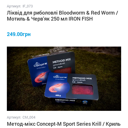
Артикул:
IF_073
Ліквід для риболовлі Bloodworm & Red Worm /
Мотиль & Черв'як 250 мл IRON FISH
249.00грн
Артикул:
СM_004
Метод-мікс Concept-M Sport Series Krill / Криль