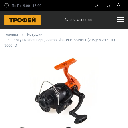
Пн-Пт: 9:00 - 18:00
097 431 00 00
Головна
Котушки
Котушка безінерц. Salmo Blaster BP SPIN 1 (205g/ 5,2:1/ 1п.)
3000FD