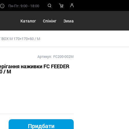
Пн-Пт: 9:00 - 18:00
Каталог
Спінінг
Зима
T BOX M 170×170×60 / M
Артикул:
FC200-002M
берігання наживки FC FEEDER
0 / M
Придбати