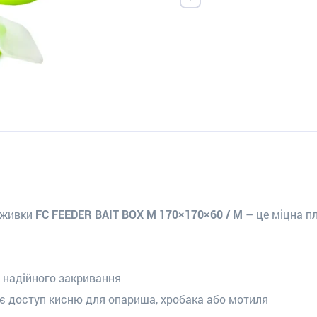
наживки
FC FEEDER BAIT BOX M 170×170×60 / M
– це міцна п
 надійного закривання
є доступ кисню для опариша, хробака або мотиля