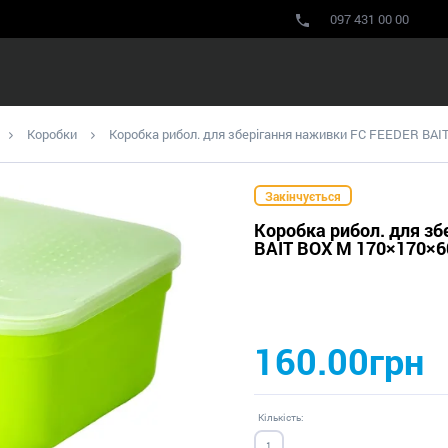
097 431 00 00
Коробки
Коробка рибол. для зберігання наживки FC FEEDER BAI
Закінчується
Коробка рибол. для з
BAIT BOX M 170×170×6
160.00грн
Кількість: