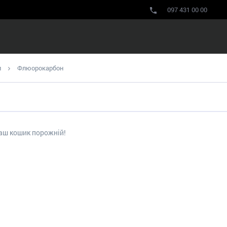
097 431 00 00
и
Флюорокарбон
аш кошик порожній!