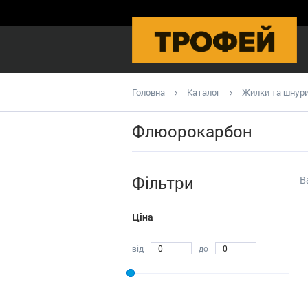
Головна
Каталог
Жилки та шнур
Флюорокарбон
Фільтри
В
Ціна
від
до