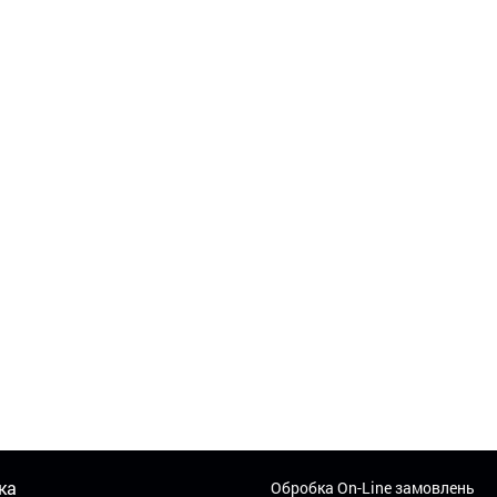
ка
Обробка On-Line замовлень