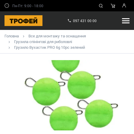
Пн-Пт: 9:00 - 18:00
097 431 00 00
Головна
Все для монтажу та оснащення
Грузила спінінгові для риболовлі
Грузило Вухастик PRO 6g 10pc зелений