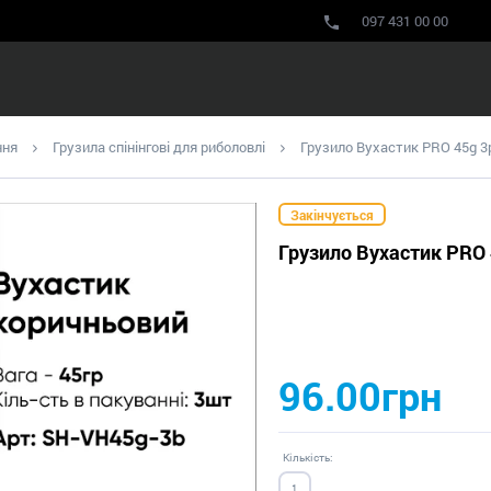
097 431 00 00
ння
Грузила спінінгові для риболовлі
Грузило Вухастик PRO 45g 3
Закінчується
Грузило Вухастик PRO
96.00грн
Кількість: