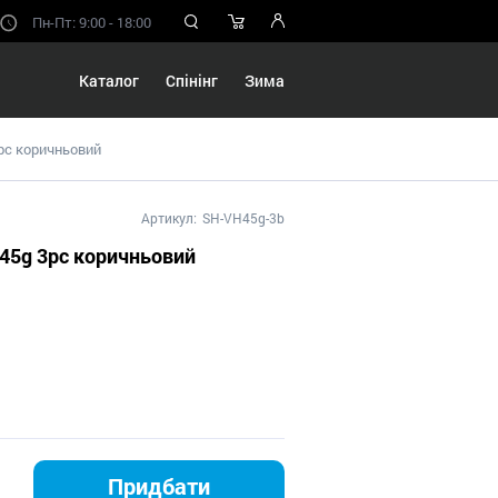
Пн-Пт: 9:00 - 18:00
Каталог
Спінінг
Зима
pc коричньовий
Артикул:
SH-VH45g-3b
 45g 3pc коричньовий
Придбати