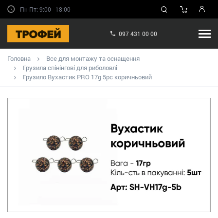
Пн-Пт: 9:00 - 18:00
097 431 00 00
Головна
Все для монтажу та оснащення
Грузила спінінгові для риболовлі
Грузило Вухастик PRO 17g 5pc коричньовий