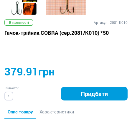
В наявності
Артикул:
2081-K010
Гачок-трійник COBRA (сер.2081/К010) *50
379.91грн
Кількість:
Придбати
Опис товару
Характеристики