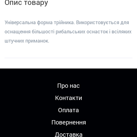
Опис товару
Універсальна форма трійника. Використовується для
оснащення більшості рибальських оснасток і всіляких
штучних приманок.
Про нас
Контакти
Оплата
Повернення
Доставка