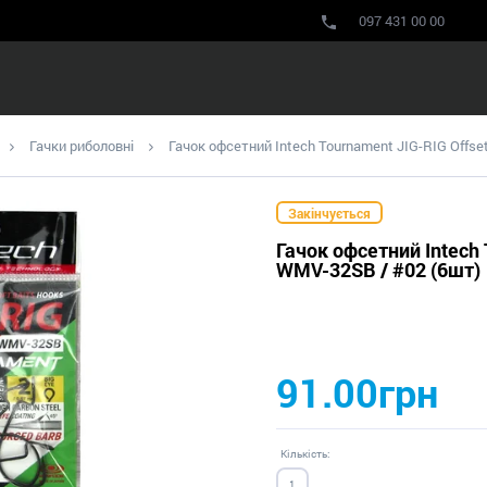
097 431 00 00
Гачки риболовні
Гачок офсетний Intech Tournament JIG-RIG Offse
Закінчується
Гачок офсетний Intech 
WMV-32SB / #02 (6шт)
91.00грн
Кількість: