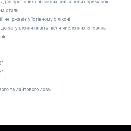
ь для прогінних і об'ємних силіконових приманок
на сталь
, не іржавіє у їстівному сіліконі
е до затуплення навіть після численних клювань
ook
8"
5"
ого та лайтового лову.