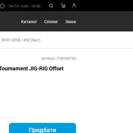
Пн-Пт: 9:00 - 18:00
Каталог
Спінінг
Зима
t WMV-32SB / #02 (6шт)
Артикул:
FS0649784
Tournament JIG-RIG Offset
Придбати