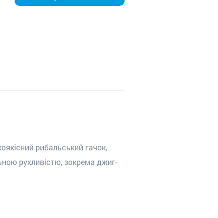
оякісний рибальський гачок,
ьною рухливістю, зокрема джиг-